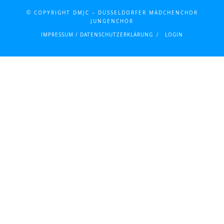
© COPYRIGHT DMJC – DÜSSELDORFER MÄDCHENCHOR
JUNGENCHOR
IMPRESSUM / DATENSCHUTZERKLÄRUNG
LOGIN