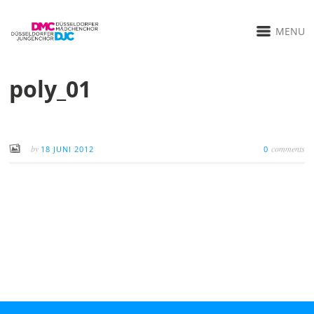
MENU
poly_01
by
comments
18 JUNI 2012
0