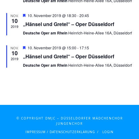
Deutsche Oper am Rhein
Heinrich-Heine-Allee 16A, Düsseldorf
Naviga
Hervorgehoben
10. November 2019 @ 18:30
-
20:45
NOV.
10
„Hänsel und Gretel“ – Oper Düsseldorf
2019
Deutsche Oper am Rhein
Heinrich-Heine-Allee 16A, Düsseldorf
Hervorgehoben
10. November 2019 @ 15:00
-
17:15
NOV.
10
„Hänsel und Gretel“ – Oper Düsseldorf
2019
Deutsche Oper am Rhein
Heinrich-Heine-Allee 16A, Düsseldorf
© COPYRIGHT DMJC – DÜSSELDORFER MÄDCHENCHOR
JUNGENCHOR
IMPRESSUM / DATENSCHUTZERKLÄRUNG
LOGIN