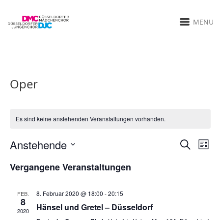
MENU
Oper
Es sind keine anstehenden Veranstaltungen vorhanden.
Anstehende
Verans
Ver
SUCHE
LISTE
Datum
Ans
Suche
Vergangene Veranstaltungen
wählen.
Nav
und
8. Februar 2020 @ 18:00
-
20:15
FEB.
8
Ansicht
Hänsel und Gretel – Düsseldorf
2020