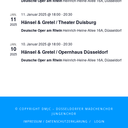
Deutsche Oper am Rhein
Heinrich-Heine-Allee 16A, Düsseldorf
Naviga
11. Januar 2025 @ 18:00
-
20:30
JAN.
11
Hänsel & Gretel / Theater Duisburg
2025
Deutsche Oper am Rhein
Heinrich-Heine-Allee 16A, Düsseldorf
10. Januar 2025 @ 18:00
-
20:30
JAN.
10
Hänsel & Gretel / Opernhaus Düsseldorf
2025
Deutsche Oper am Rhein
Heinrich-Heine-Allee 16A, Düsseldorf
© COPYRIGHT DMJC – DÜSSELDORFER MÄDCHENCHOR
JUNGENCHOR
IMPRESSUM / DATENSCHUTZERKLÄRUNG
LOGIN