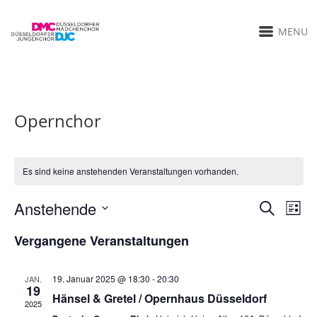
MENU
Opernchor
Es sind keine anstehenden Veranstaltungen vorhanden.
Anstehende
Verans
Ver
SUCHE
LISTE
Datum
Ans
Suche
Vergangene Veranstaltungen
wählen.
Nav
und
19. Januar 2025 @ 18:30
-
20:30
JAN.
19
Ansicht
Hänsel & Gretel / Opernhaus Düsseldorf
2025